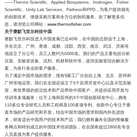
——Thermo Scientific、Applied Biosystems、Invitrogen、Fisher
Scientific、Unity Lab Services、Patheon和PPD，为客户提供领先
的创新技术、便捷采购方案和全方位的制药服务。欲了解更多信
息，请浏览公司网站：
www.thermofisher.com
关于赛默飞世尔科技中国
赛默飞世尔科技进入中国发展已近40年，在中国的总部设于上海，
并在北京、广州、香港、成都、沈阳、西安、南京、武汉、济南等
地设立了分公司，员工人数约为5000名。我们的产品主要包括分析
仪器、实验室设备、试剂、耗材和软件等，提供实验室综合解决方
案，为各行各业的客户服务。
为了满足中国市场的需求，现有9家工厂分别在上海、北京、苏州和
广州等地运营。我们在全国还设立了5个应用开发中心以及示范实验
室，将世界级的前沿技术和产品带给中国客户，并提供应用开发与
培训等多项服务；位于上海和苏州的3个中国创新研发中心，拥有
110多位专业研究人员和工程师及100多项专利。创新中心专注于垂
直市场的产品研究和开发，结合中国市场的需求和国内外先进技
术，研发适合中国用户的技术和产品；我们拥有遍布全国的维修服
务网点和特别成立的中国技术培训团队，在全国有超过2800名专业
人员直接为客户提供服务。