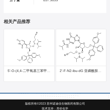
相关产品推荐
5'-O-(4,4-二甲氧基三苯甲基)-2'-脱氧-2'-氟尿苷-3'-(2-氰基乙基-N,N-二异丙基)亚磷酰胺
2'-F-N2-ibu-dG 亚磷酰胺单体
版权所有©2023 苏州诺迪佳生物医药有限公司
技术支持：
库价化学