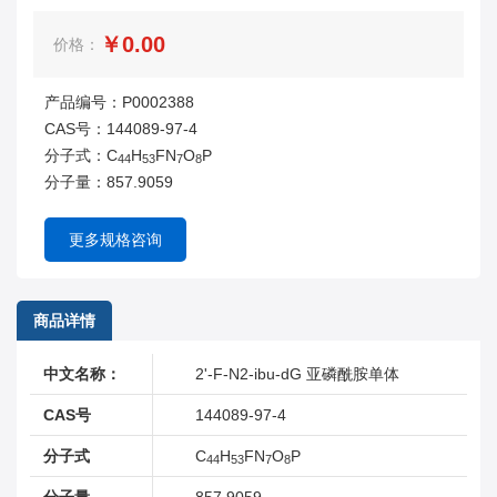
￥0.00
价格：
产品编号：P0002388
CAS号：144089-97-4
分子式：C
H
FN
O
P
44
53
7
8
分子量：857.9059
更多规格咨询
商品详情
中文名称：
2'-F-N2-ibu-dG 亚磷酰胺单体
CAS号
144089-97-4
分子式
C
H
FN
O
P
44
53
7
8
分子量
857.9059