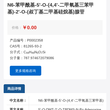
N6-苯甲酰基-5'-O-(4,4'-二甲氧基三苯甲
基)-2'-O-(叔丁基二甲基硅烷基)腺苷
￥0.00
价格：
产品编号：P0002358
CAS号：81265-93-2
分子式：C
H
N
O
Si
44
49
5
7
分子量：787.974672079086
更多规格咨询
商品详情
中文名称：
N6-苯甲酰基-5'-O-(4,4'-二甲氧基三苯甲基)-
英文名称
5'-O-DMT-2'-O-TBDMS-N-Bz-Adenosine