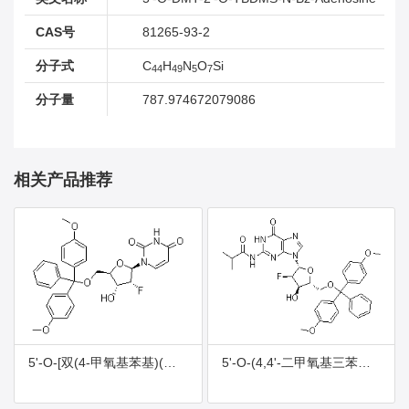
CAS号
81265-93-2
分子式
C
H
N
O
Si
44
49
5
7
分子量
787.974672079086
相关产品推荐
5'-O-[双(4-甲氧基苯基)(苯基)甲基]-2'-脱氧-2'-氟尿苷
5'-O-(4,4'-二甲氧基三苯甲基)-N2-异丁酰基-2'-氟脱氧鸟苷